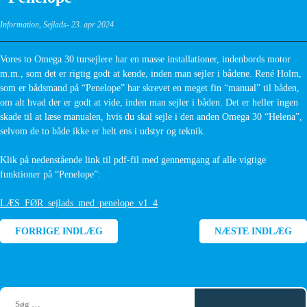
Information
,
Sejlads
23. apr 2024
Vores to Omega 30 tursejlere har en masse installationer, indenbords motor
m.m., som det er rigtig godt at kende, inden man sejler i bådene. René Holm,
som er bådsmand på “Penelope” har skrevet en meget fin “manual” til båden,
om alt hvad der er godt at vide, inden man sejler i båden. Det er heller ingen
skade til at læse manualen, hvis du skal sejle i den anden Omega 30 “Helena”,
selvom de to både ikke er helt ens i udstyr og teknik.
Klik på nedenstående link til pdf-fil med gennemgang af alle vigtige
funktioner på “Penelope”:
LÆS_FØR_sejlads_med_penelope_v1_4
Indlægsnavigation
FORRIGE INDLÆG
NÆSTE INDLÆG