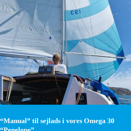
“Manual” til sejlads i vores Omega 30
“Penelope”