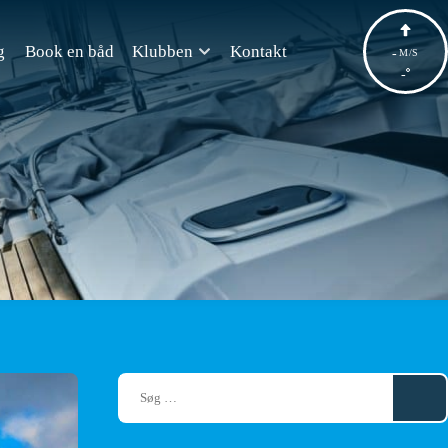
g
Book en båd
Klubben
Kontakt
-
M/S
-