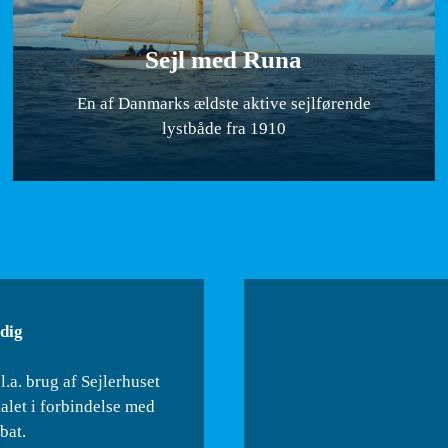
Sejl med Runa
En af Danmarks ældste aktive sejlførende
lystbåde fra 1910
 dig
l.a. brug af Sejlerhuset
let i forbindelse med
bat.