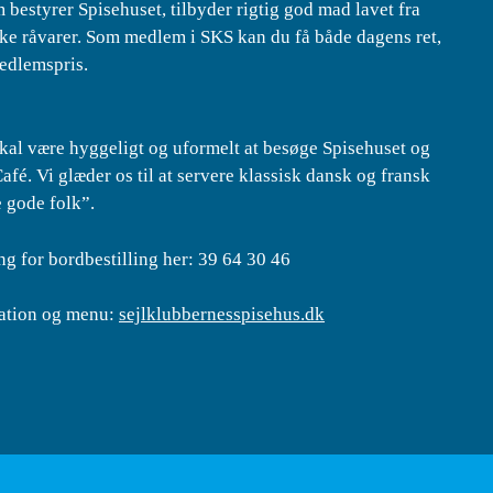
 bestyrer Spisehuset, tilbyder rigtig god mad lavet fra
e råvarer. Som medlem i SKS kan du få både dagens ret,
medlemspris.
skal være hyggeligt og uformelt at besøge Spisehuset og
afé. Vi glæder os til at servere klassisk dansk og fransk
e gode folk”.
ng for bordbestilling her: 39 64 30 46
ation og menu:
sejlklubbernesspisehus.dk