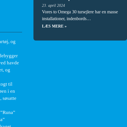
23. april 2024
Vores to Omega 30 tursejlere har en masse
installationer, indenbords…
LÆS MERE »
rtøj, og
ådebygger
oved havde
et, og
ogt til
øen i en
, søsatte
t ”Runa”
na”
draget