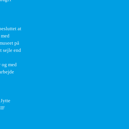
esluttet at
g med
 museet på
t sejle end
r og med
arbejde
 Jytte
SIF