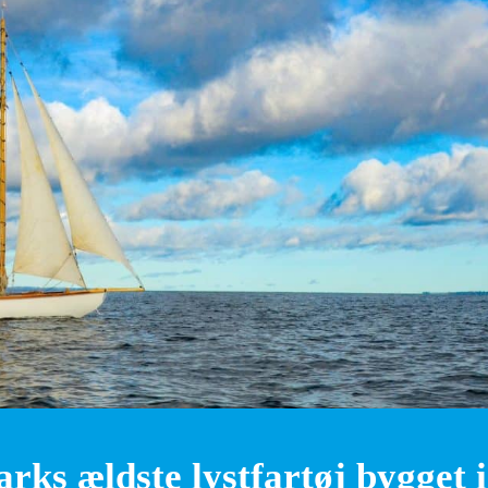
ks ældste lystfartøj bygget i