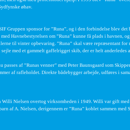
 Sydfynske øhav.
 SIF Gruppen sponsor for ”Runa”, og i den forbindelse blev det b
le med Havnebestyrelsen om ”Runa” kunne få plads i havnen, o
lerne til vinter opbevaring. ”Runa” skal være repræsentant for
sejle med et gammelt gaffelrigget skib, der er helt anderledes a
nu passes af ”Runas venner” med Peter Baunsgaard som Skippe
mer af rafleholdet. Direkte bådebygger arbejde, udføres i sam
 Willi Nielsen overtog virksomheden i 1949. Willi var gift med
ebarn af A. Nielsen, derigennem er ”Runa” koblet sammen med 