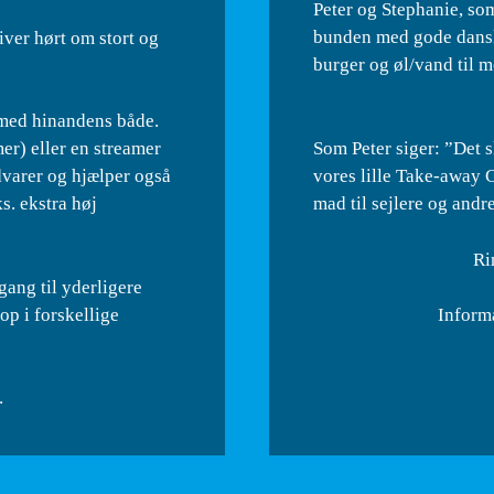
Peter og Stephanie, som
bunden med gode dansk
iver hørt om stort og
burger og øl/vand til 
 med hinandens både.
er) eller en streamer
Som Peter siger: ”Det 
advarer og hjælper også
vores lille Take-away C
s. ekstra høj
mad til sejlere og andr
Ri
ang til yderligere
op i forskellige
Inform
.