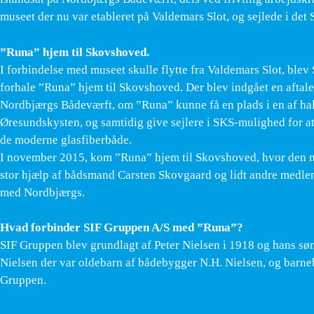
museet der nu var etableret på Valdemars Slot, og sejlede i det
”Runa” hjem til Skovshoved.
I forbindelse med museet skulle flytte fra Valdemars Slot, blev
forhale ”Runa” hjem til Skovshoved. Der blev indgået en afta
Nordbjærgs Bådeværft, om ”Runa” kunne få en plads i en af hal
Øresundskysten, og samtidig give sejlere i SKS-mulighed for at 
de moderne glasfiberbåde.
I november 2015, kom ”Runa” hjem til Skovshoved, hvor den 
stor hjælp af bådsmand Carsten Skovgaard og lidt andre medlem
med Nordbjærgs.
Hvad forbinder SIF Gruppen A/S med ”Runa”?
SIF Gruppen blev grundlagt af Peter Nielsen i 1918 og hans søn
Nielsen der var oldebarn af bådebygger N.H. Nielsen, og barn
Gruppen.