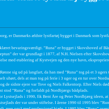
rg, er Danmarks ældste lystfartøj bygget i Danmark som lystfa
 erklæret bevaringsværdigt. ”Runa” er bygget i Skovshoved af B
eptun” der var grundlagt i 1877, af N.H. Nielsen efter Skovsh
ndelse med etablering af Kystvejen og den nye havn, eksproprier
Rønne sig ud på langfart, da han med ”Runa” tog på et 3 ugers t
lt uhørt, dels at man tog på ferie i 3 uger og en tur over Nords
og de sidste ejere var Tove og Niels Falkentorp. Efter Niels død
dst stod ”Runa” og forfaldt på Nordbjærgs bådplads.
r Lystsejlads i 1990, fik Bent Åre og Peter Nordbjærg ideen, a
sejlads der var under stiftelse. I årene 1990 til 1995 blev ”Ru
raft, men også med professionel hjælp. I 1995 blev ”Runa” over