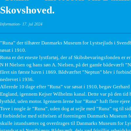
Skovshoved.
Information
17. jul 2024
”Runa” der tilhører Danmarks Museum for Lystsejlads i Svendbo
søsat i 1910.
Runa er det eneste lystfartøj, der af Skibsbevaringsfonden er
N H Nielsen og hans søn A. Nielsen, på det gamle bådeværft ”N
fåret sin første havn i 1869. Bådværftet ”Neptun” blev i forbi
nedrevet i 1936.
Allerede 10 dage efter ”Runa” var søsat i 1910, begav Gerhard 
England, igennem Kejser Wilhelms kanal. Dette var på den tid he
lystbåd, uden motor. Igennem årene har ”Runa” haft flere ejere 
Tove i nogle år ”Runa”, uden dog at sejle med ”Runa” og til si
I forbindelse med stiftelsen af foreningen Danmarks Museum fo
skulle istandsættes og overdrages til Danmarks Museum for Lyst
istandsat på Nordbjærgs Bådeværft, dels ved frivillig arbejdsk