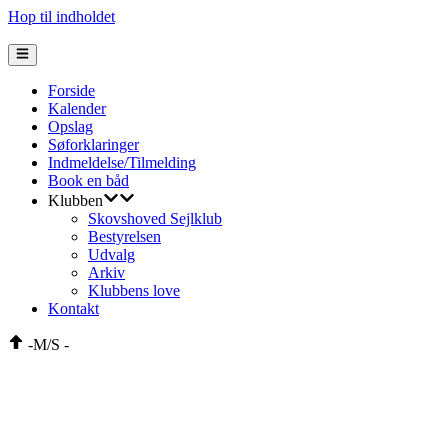
Hop til indholdet
Forside
Kalender
Opslag
Søforklaringer
Indmeldelse/Tilmelding
Book en båd
Klubben
Skovshoved Sejlklub
Bestyrelsen
Udvalg
Arkiv
Klubbens love
Kontakt
-
M/S
-