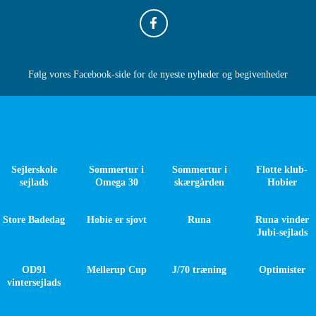
Følg vores Facebook-side for de nyeste nyheder og begivenheder
Sejlerskole
Sommertur i
Sommertur i
Flotte klub-
sejlads
Omega 30
skærgården
Hobier
Store Badedag
Hobie er sjovt
Runa
Runa vinder
Jubi-sejlads
OD91
Mellerup Cup
J/70 træning
Optimister
vintersejlads