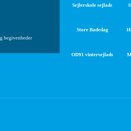
Sejlerskole sejlads
S
Store Badedag
Ho
og begivenheder
OD91 vintersejlads
M