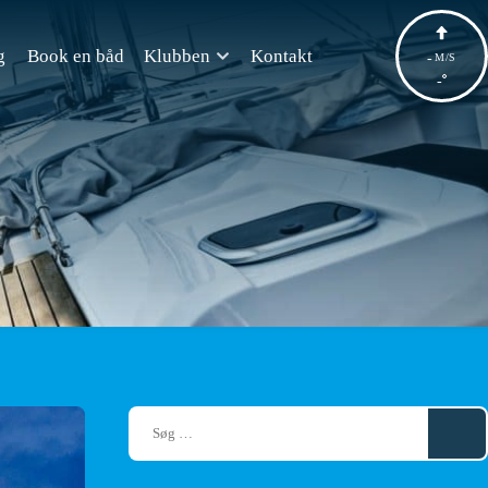
g
Book en båd
Klubben
Kontakt
-
M/S
-