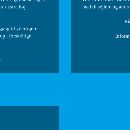
s. ekstra høj
mad til sejlere og andr
Ri
ang til yderligere
op i forskellige
Inform
.