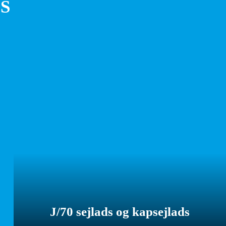
S
J/70 sejlads og kapsejlads