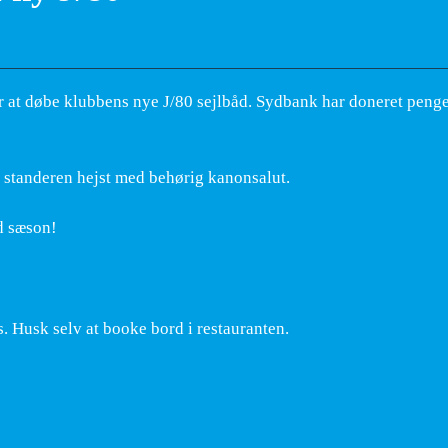
r at døbe klubbens nye J/80 sejlbåd. Sydbank har doneret penge
r standeren hejst med behørig kanonsalut.
d sæson!
. Husk selv at booke bord i restauranten.