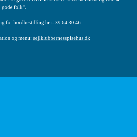
e gode folk”.
ng for bordbestilling her: 39 64 30 46
ation og menu:
sejlklubbernesspisehus.dk