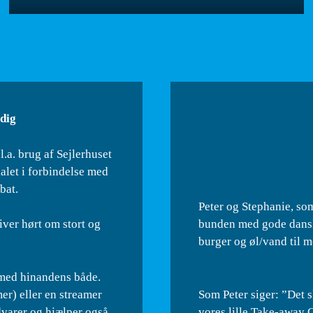
 dig
l.a. brug af Sejlerhuset
let i forbindelse med
bat.
Peter og Stephanie, som
bunden med gode dansk
iver hørt om stort og
burger og øl/vand til 
 med hinandens både.
er) eller en streamer
Som Peter siger: ”Det 
advarer og hjælper også
vores lille Take-away C