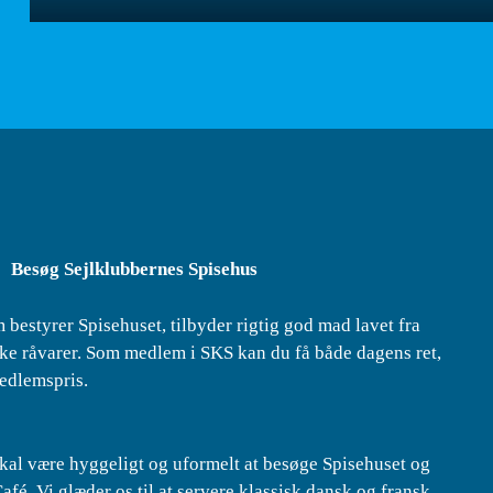
Besøg Sejlklubbernes Spisehus
 bestyrer Spisehuset, tilbyder rigtig god mad lavet fra
e råvarer. Som medlem i SKS kan du få både dagens ret,
medlemspris.
skal være hyggeligt og uformelt at besøge Spisehuset og
afé. Vi glæder os til at servere klassisk dansk og fransk