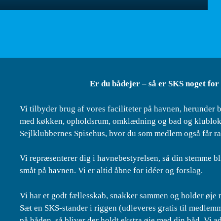
Er du bådejer – så er SKS noget for
Vi tilbyder brug af vores faciliteter på havnen, herunder b
med køkken, opholdsrum, omklædning og bad og klubloka
Sejlklubbernes Spisehus, hvor du som medlem også får ra
Vi repræsenterer dig i havnebestyrelsen, så din stemme bl
småt på havnen. Vi er altid åbne for idéer og forslag.
Vi har et godt fællesskab, snakker sammen og holder øje
Sæt en SKS-stander i riggen (udleveres gratis til medlemm
på båden, så bliver der holdt ekstra øje med din båd. Vi 