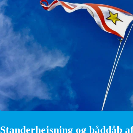
Standerhejsning og båddåb af