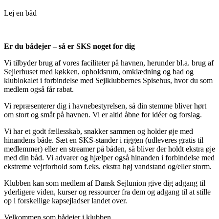
Lej en båd
Er du bådejer – så er SKS noget for dig
Vi tilbyder brug af vores faciliteter på havnen, herunder bl.a. brug af
Sejlerhuset med køkken, opholdsrum, omklædning og bad og
klublokalet i forbindelse med Sejlklubbernes Spisehus, hvor du som
medlem også får rabat.
Vi repræsenterer dig i havnebestyrelsen, så din stemme bliver hørt
om stort og småt på havnen. Vi er altid åbne for idéer og forslag.
Vi har et godt fællesskab, snakker sammen og holder øje med
hinandens både. Sæt en SKS-stander i riggen (udleveres gratis til
medlemmer) eller en streamer på båden, så bliver der holdt ekstra øje
med din båd. Vi advarer og hjælper også hinanden i forbindelse med
ekstreme vejrforhold som f.eks. ekstra høj vandstand og/eller storm.
Klubben kan som medlem af Dansk Sejlunion give dig adgang til
yderligere viden, kurser og ressourcer fra dem og adgang til at stille
op i forskellige kapsejladser landet over.
Velkommen som bådejer i klubben.