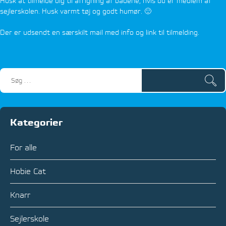
Husk at tilmelde dig til afrigning af bådene, hvis du er medlem af
sejlerskolen. Husk varmt tøj og godt humør. 🙂
Der er udsendt en særskilt mail med info og link til tilmelding.
Kategorier
For alle
Hobie Cat
Knarr
Sejlerskole