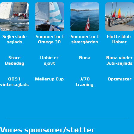
Sejlerskole
Sommertur i
Sommertur i
Flotte klub-
sejlads
Omega 30
skærgården
Hobier
Store
Hobie er
Runa
Runa vinder
Badedag
sjovt
Jubi-sejlads
OD91
Mellerup Cup
J/70
Optimister
vintersejlads
træning
Vores sponsorer/støtter