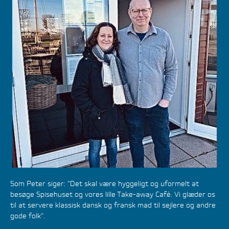
Som Peter siger: ”Det skal være hyggeligt og uformelt at
besøge Spisehuset og vores lille Take-away Café. Vi glæder os
til at servere klassisk dansk og fransk mad til sejlere og andre
gode folk”.