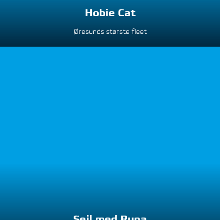
Hobie Cat
Øresunds største fleet
Sejl med Runa