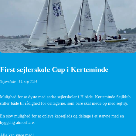
First sejlerskole Cup i Kerteminde
Sejlerskole
-
14. sep 2024
Mulighed for at dyste med andre sejlerskoler i H både. Kerteminde Sejlklub
stiller både til rådighed for deltagerne, som bare skal møde op med sejltøj.
En sjov mulighed for at opleve kapsejlads og deltage i et stævne med en
hyggelig atmosfære.
Alle kan være med!