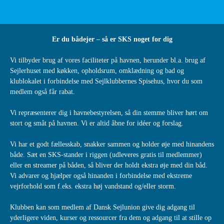
Er du bådejer – så er SKS noget for dig
Vi tilbyder brug af vores faciliteter på havnen, herunder bl.a. brug af
Sejlerhuset med køkken, opholdsrum, omklædning og bad og
klublokalet i forbindelse med Sejlklubbernes Spisehus, hvor du som
medlem også får rabat.
Vi repræsenterer dig i havnebestyrelsen, så din stemme bliver hørt om
stort og småt på havnen. Vi er altid åbne for idéer og forslag.
Vi har et godt fællesskab, snakker sammen og holder øje med hinandens
både. Sæt en SKS-stander i riggen (udleveres gratis til medlemmer)
eller en streamer på båden, så bliver der holdt ekstra øje med din båd.
Vi advarer og hjælper også hinanden i forbindelse med ekstreme
vejrforhold som f.eks. ekstra høj vandstand og/eller storm.
Klubben kan som medlem af Dansk Sejlunion give dig adgang til
yderligere viden, kurser og ressourcer fra dem og adgang til at stille op