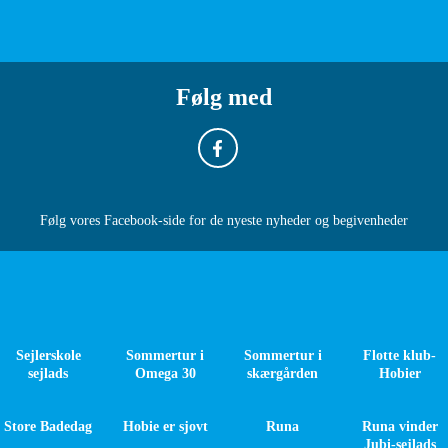
Følg med
Følg vores Facebook-side for de nyeste nyheder og begivenheder
Sejlerskole
Sommertur i
Sommertur i
Flotte klub-
sejlads
Omega 30
skærgården
Hobier
Store Badedag
Hobie er sjovt
Runa
Runa vinder
Jubi-sejlads