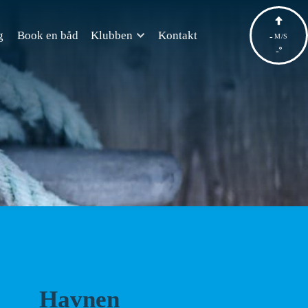
g
Book en båd
Klubben
Kontakt
-
M/S
-
Havnen