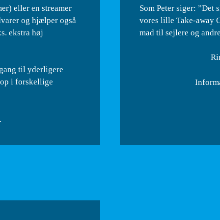
er) eller en streamer
Som Peter siger: ”Det 
advarer og hjælper også
vores lille Take-away C
s. ekstra høj
mad til sejlere og andr
Ri
ang til yderligere
op i forskellige
Inform
.