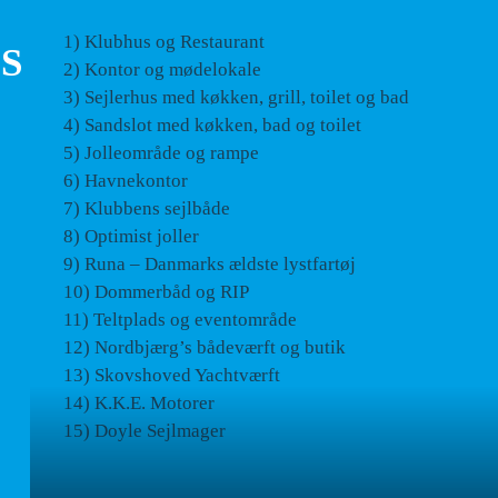
1) Klubhus og Restaurant
S
2) Kontor og mødelokale
3) Sejlerhus med køkken, grill, toilet og bad
4) Sandslot med køkken, bad og toilet
5) Jolleområde og rampe
6) Havnekontor
7) Klubbens sejlbåde
8) Optimist joller
9) Runa – Danmarks ældste lystfartøj
10) Dommerbåd og RIP
11) Teltplads og eventområde
12) Nordbjærg’s bådeværft og butik
13) Skovshoved Yachtværft
14) K.K.E. Motorer
15) Doyle Sejlmager