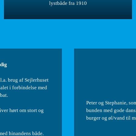
lystbåde fra 1910
 dig
l.a. brug af Sejlerhuset
let i forbindelse med
bat.
Peter og Stephanie, som
bunden med gode dansk
iver hørt om stort og
burger og øl/vand til 
 med hinandens både.