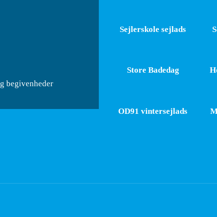
Sejlerskole sejlads
S
Store Badedag
Ho
og begivenheder
OD91 vintersejlads
M